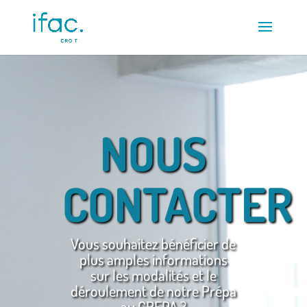
NOUS
CONTACTER
Vous souhaitez bénéficier de
plus amples informations
sur les modalités et le
déroulement de notre Prépa
au CRFPA ?