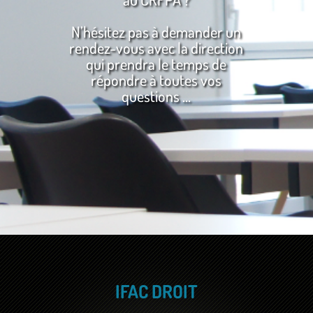
N’hésitez pas à demander un
rendez-vous avec la direction
qui prendra le temps de
répondre à toutes vos
questions …
IFAC DROIT